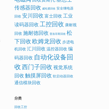
传感器回收
安全继电器
威纶通回收
安川回收
工业
富士回收
回收
工控回收
读码器回收
康耐视
松
施耐德回收
回收
普洛菲斯回收
欧姆龙回收
下回收
成
步进电
汇川回收
编
温控器回收
机回收
自动化设备回
码器回收
量
收
西门子回收
视觉系统
触摸屏回收
回收
软启动器回收
通信模块回收
，
分类
回收工控