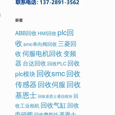
C
标签
plc回
ABB回收
HMI回收
收
三菱回
smc单向阀回收
伺服电机回收
变频
收
器
回收
台达回收
回收PLC
得
回收smc
回收
plc模块
传感器
回收
回收伺服
基恩士
回
回收基恩士通信模块
回收气缸
回收
收工业相机
电磁阀
基恩士
回收费斯托