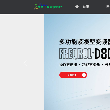
Skip
首页
回
to
content