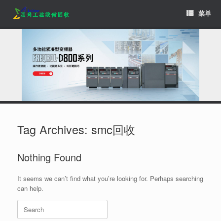
Skip
菜单
to
content
Tag Archives:
smc回收
Nothing Found
It seems we can’t find what you’re looking for. Perhaps searching
can help.
Search
for: