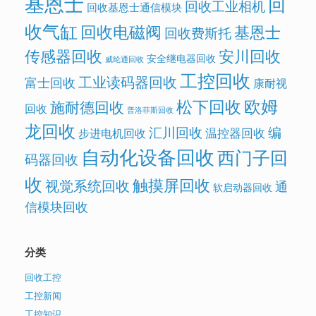
基恩士
回
回收工业相机
回收基恩士通信模块
收气缸
回收电磁阀
基恩士
回收费斯托
传感器回收
安川回收
安全继电器回收
威纶通回收
工控回收
工业读码器回收
富士回收
康耐视
欧姆
松下回收
施耐德回收
回收
普洛菲斯回收
龙回收
汇川回收
编
温控器回收
步进电机回收
自动化设备回收
西门子回
码器回收
收
触摸屏回收
视觉系统回收
通
软启动器回收
信模块回收
分类
回收工控
工控新闻
工控知识