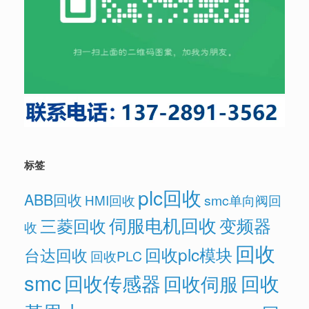
标签
plc回收
ABB回收
HMI回收
smc单向阀回
伺服电机回收
变频器
三菱回收
收
回收
回收plc模块
台达回收
回收PLC
smc
回收传感器
回收
回收伺服