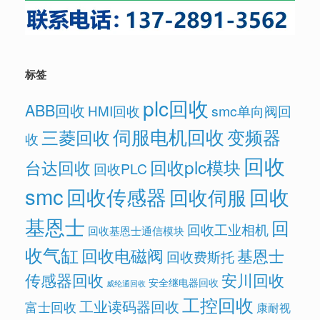
标签
plc回收
ABB回收
HMI回收
smc单向阀回
伺服电机回收
变频器
三菱回收
收
回收
回收plc模块
台达回收
回收PLC
smc
回收传感器
回收
回收伺服
基恩士
回
回收工业相机
回收基恩士通信模块
收气缸
回收电磁阀
基恩士
回收费斯托
传感器回收
安川回收
安全继电器回收
威纶通回收
工控回收
工业读码器回收
富士回收
康耐视