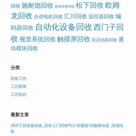
欧姆
松下回收
施耐德回收
回收
普洛菲斯回收
龙回收
汇川回收
编
温控器回收
步进电机回收
自动化设备回收
西门子回
码器回收
收
触摸屏回收
视觉系统回收
通
软启动器回收
信模块回收
分类
回收工控
工控新闻
工控知识
最新文章
漳州工控设备回收_高价上门回收PLC/变频器/伺服驱动器_现场结
款