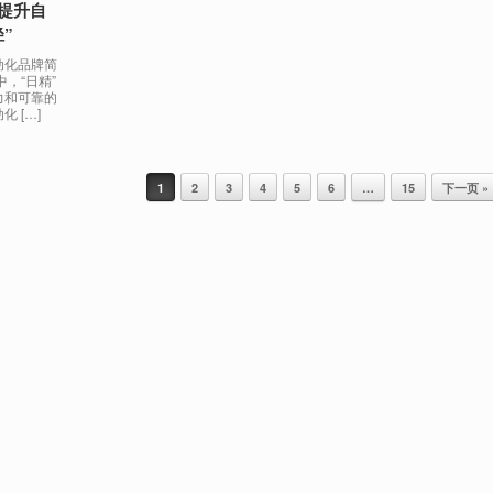
提升自
”
动化品牌简
，“日精”
力和可靠的
 […]
1
2
3
4
5
6
…
15
下一页 »