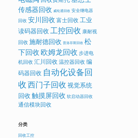
传感器回收
安全继电器
威纶通回收
安川回收
工业
富士回收
回收
工控回收
读码器回收
康耐视
松
施耐德回收
回收
普洛菲斯回收
欧姆龙回收
下回收
步进电
汇川回收
编
温控器回收
机回收
自动化设备回
码器回收
收
西门子回收
视觉系统
触摸屏回收
回收
软启动器回收
通信模块回收
分类
回收工控