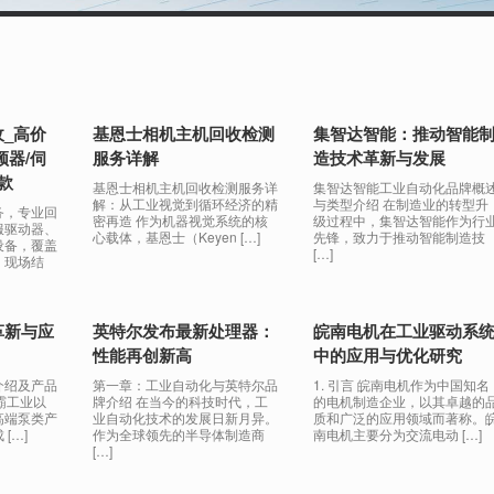
_高价
基恩士相机主机回收检测
集智达智能：推动智能
频器/伺
服务详解
造技术革新与发展
款
基恩士相机主机回收检测服务详
集智达智能工业自动化品牌概
解：从工业视觉到循环经济的精
与类型介绍 在制造业的转型升
务，专业回
密再造 作为机器视觉系统的核
级过程中，集智达智能作为行
服驱动器、
心载体，基恩士（Keyen […]
先锋，致力于推动智能制造技
设备，覆盖
[…]
，现场结
革新与应
英特尔发布最新处理器：
皖南电机在工业驱动系
性能再创新高
中的应用与优化研究
介绍及产品
第一章：工业自动化与英特尔品
1. 引言 皖南电机作为中国知名
蓝霸工业以
牌介绍 在当今的科技时代，工
的电机制造企业，以其卓越的
高端泵类产
业自动化技术的发展日新月异。
质和广泛的应用领域而著称。
[…]
作为全球领先的半导体制造商
南电机主要分为交流电动 […]
[…]