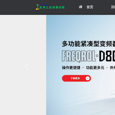
Skip
首页
回
to
content