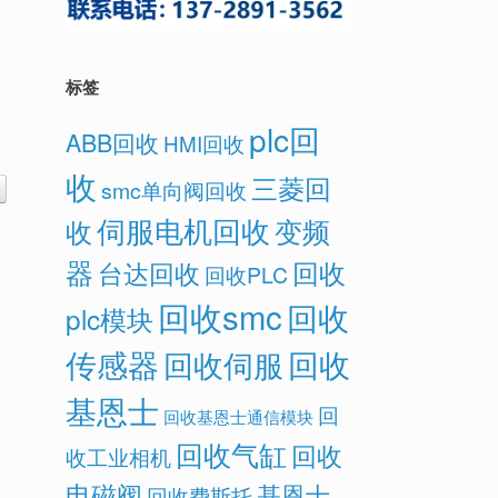
标签
plc回
ABB回收
HMI回收
收
三菱回
smc单向阀回收
伺服电机回收
变频
收
器
回收
台达回收
回收PLC
回收smc
回收
plc模块
传感器
回收
回收伺服
基恩士
回
回收基恩士通信模块
回收气缸
回收
收工业相机
电磁阀
基恩士
回收费斯托