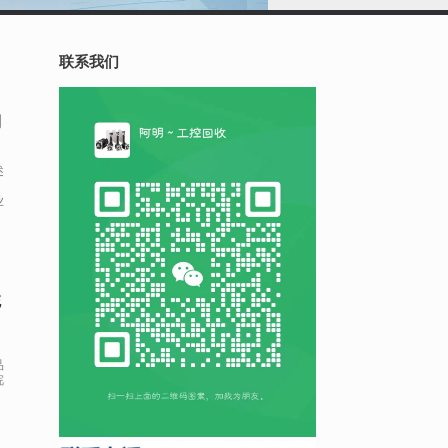
联系我们
制
述
业
统
品
皖