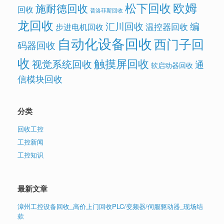
欧姆
松下回收
施耐德回收
回收
普洛菲斯回收
龙回收
汇川回收
编
温控器回收
步进电机回收
自动化设备回收
西门子回
码器回收
收
触摸屏回收
视觉系统回收
通
软启动器回收
信模块回收
分类
回收工控
工控新闻
工控知识
最新文章
漳州工控设备回收_高价上门回收PLC/变频器/伺服驱动器_现场结
款