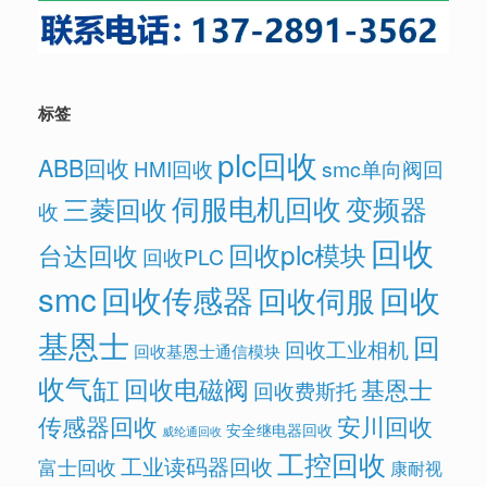
标签
plc回收
ABB回收
HMI回收
smc单向阀回
伺服电机回收
变频器
三菱回收
收
回收
回收plc模块
台达回收
回收PLC
smc
回收传感器
回收
回收伺服
基恩士
回
回收工业相机
回收基恩士通信模块
收气缸
回收电磁阀
基恩士
回收费斯托
传感器回收
安川回收
安全继电器回收
威纶通回收
工控回收
工业读码器回收
富士回收
康耐视