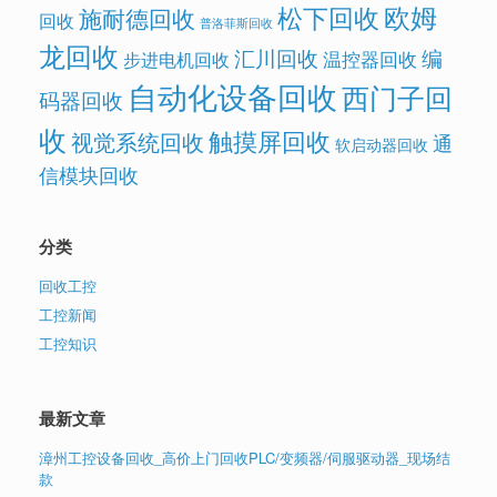
欧姆
松下回收
施耐德回收
回收
普洛菲斯回收
龙回收
汇川回收
编
温控器回收
步进电机回收
自动化设备回收
西门子回
码器回收
收
触摸屏回收
视觉系统回收
通
软启动器回收
信模块回收
分类
回收工控
工控新闻
工控知识
最新文章
漳州工控设备回收_高价上门回收PLC/变频器/伺服驱动器_现场结
款