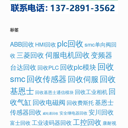
标签
plc回收
ABB回收
HMI回收
smc单向阀回
伺服电机回收
变频器
三菱回收
收
回收
回收plc模块
台达回收
回收PLC
smc
回收传感器
回收
回收伺服
基恩士
回
回收工业相机
回收基恩士通信模块
收气缸
回收电磁阀
基恩士
回收费斯托
传感器回收
安川回收
安全继电器回收
威纶通回收
工控回收
工业读码器回收
富士回收
康耐视