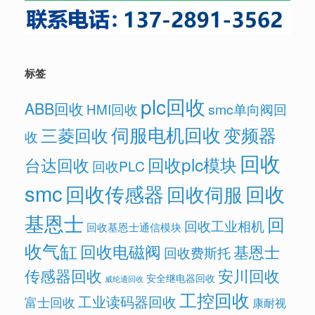
标签
plc回收
ABB回收
HMI回收
smc单向阀回
伺服电机回收
变频器
三菱回收
收
回收
回收plc模块
台达回收
回收PLC
smc
回收传感器
回收
回收伺服
基恩士
回
回收工业相机
回收基恩士通信模块
收气缸
回收电磁阀
基恩士
回收费斯托
传感器回收
安川回收
安全继电器回收
威纶通回收
工控回收
工业读码器回收
富士回收
康耐视