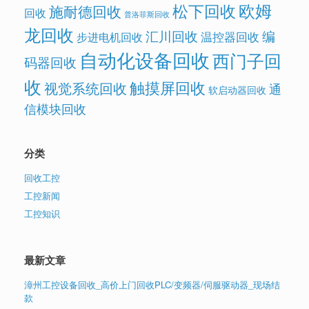
欧姆
松下回收
施耐德回收
回收
普洛菲斯回收
龙回收
汇川回收
编
温控器回收
步进电机回收
自动化设备回收
西门子回
码器回收
收
触摸屏回收
视觉系统回收
通
软启动器回收
信模块回收
分类
回收工控
工控新闻
工控知识
最新文章
漳州工控设备回收_高价上门回收PLC/变频器/伺服驱动器_现场结
款