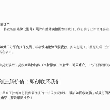
么估价？
），将设备的
铭牌（型号）照片
和
整体实拍图
发给我们，我们的专业评估师会在
等第三方平台担保交易
，或者
快递物流代收货款
。如果您是工厂整仓处理，货
省心省力。
验货无误后，货款
当场秒转账（支持微信、支付宝、对公账户）
；快递物流回
创造新价值！即刻联系我们
，星角工控都为您提供最优质的一站式变现服务。
现在加回收微信，或拨打回
电话，获取最新报价！