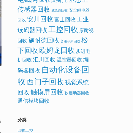
传感器回收
安全继电器
威纶通回收
安川回收
工业
富士回收
回收
工控回收
读码器回收
康耐视
松
施耐德回收
回收
普洛菲斯回收
欧姆龙回收
下回收
步进电
汇川回收
编
温控器回收
机回收
自动化设备回
码器回收
收
西门子回收
视觉系统
触摸屏回收
回收
软启动器回收
通信模块回收
分类
实
回收工控
给