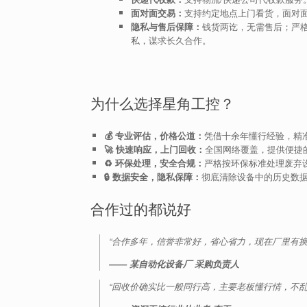
面对面交易：
支持约定地点上门看货，面对
隐私与售后保障：
钱货两讫，无需售后；严
私，谋求长久合作。
为什么选择星角工控？
💰 专业评估，价格公道：
凭借十余年懂行经验，精
🚀 快速响应，上门回收：
全国网络覆盖，提供便捷
♻️ 环保处理，安全合规：
严格按环保标准处理废弃
🔒 数据安全，隐私保障：
彻底清除设备中的历史数
合作过的都说好
“合作多年，信誉非常好，省心省力，现在厂里有换
—— 某自动化设备厂 采购负责人
“回收价确实比一般同行高，主要老板懂行情，不乱