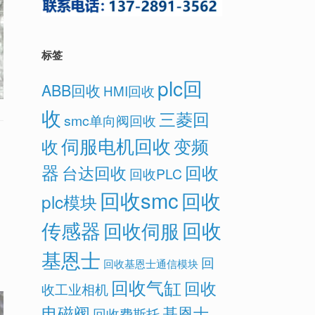
标签
plc回
ABB回收
HMI回收
收
三菱回
smc单向阀回收
伺服电机回收
变频
收
器
回收
台达回收
回收PLC
回收smc
回收
plc模块
传感器
回收
回收伺服
基恩士
回
回收基恩士通信模块
回收气缸
回收
收工业相机
电磁阀
基恩士
回收费斯托