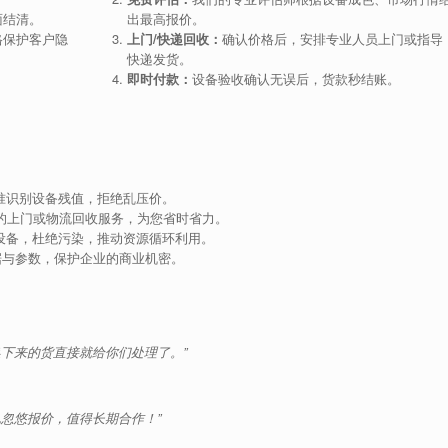
面结清。
出最高报价。
格保护客户隐
上门/快递回收：
确认价格后，安排专业人员上门或指导
快递发货。
即时付款：
设备验收确认无误后，货款秒结账。
准识别设备残值，拒绝乱压价。
的上门或物流回收服务，为您省时省力。
设备，杜绝污染，推动资源循环利用。
据与参数，保护企业的商业机密。
下来的货直接就给你们处理了。”
忽悠报价，值得长期合作！”