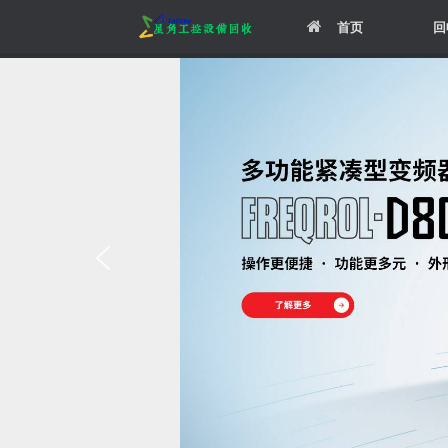
Skip
首页
回
to
content