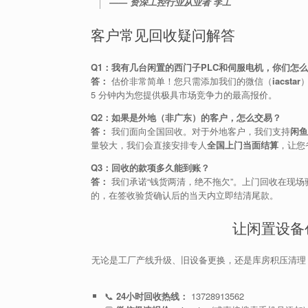
—— 资深工控行业从业者 李工
客户常见回收疑问解答
Q1：我有几台闲置的西门子PLC和伺服电机，你们怎
答：
估价非常简单！您只需添加我们的微信（
iacstar
5 分钟内为您提供极具市场竞争力的最高报价。
Q2：如果是外地（非广东）的客户，怎么交易？
答：
我们面向全国回收。对于外地客户，我们支持
闲鱼
量较大，我们会直接安排专人
全国上门当面结算
，让您
Q3：回收的款项多久能到账？
答：
我们承诺“钱货两清，绝不拖欠”。上门回收在现场
的，在签收验货确认后的当天内立即结清尾款。
让闲置设备
无论是工厂产线升级、旧设备更换，还是库房积压清理
📞
24小时回收热线：
13728913562