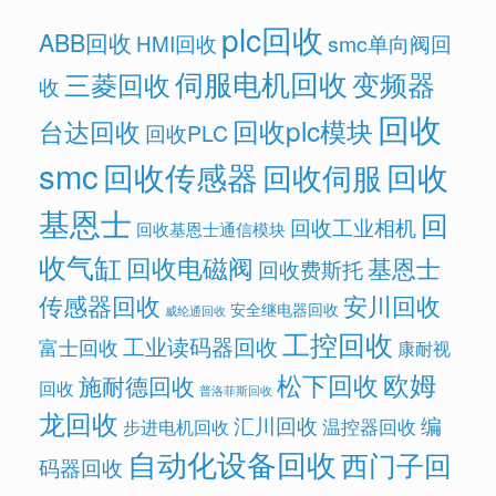
plc回收
ABB回收
HMI回收
smc单向阀回
伺服电机回收
变频器
三菱回收
收
回收
回收plc模块
台达回收
回收PLC
smc
回收传感器
回收
回收伺服
基恩士
回
回收工业相机
回收基恩士通信模块
收气缸
回收电磁阀
基恩士
回收费斯托
传感器回收
安川回收
安全继电器回收
威纶通回收
工控回收
工业读码器回收
富士回收
康耐视
欧姆
松下回收
施耐德回收
回收
普洛菲斯回收
龙回收
汇川回收
编
温控器回收
步进电机回收
自动化设备回收
西门子回
码器回收