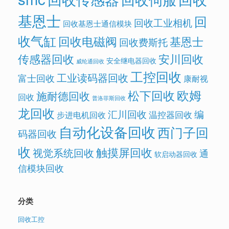
基恩士
回
回收工业相机
回收基恩士通信模块
收气缸
回收电磁阀
基恩士
回收费斯托
传感器回收
安川回收
安全继电器回收
威纶通回收
工控回收
工业读码器回收
富士回收
康耐视
欧姆
松下回收
施耐德回收
回收
普洛菲斯回收
龙回收
汇川回收
编
温控器回收
步进电机回收
自动化设备回收
西门子回
码器回收
收
触摸屏回收
视觉系统回收
通
软启动器回收
信模块回收
分类
回收工控