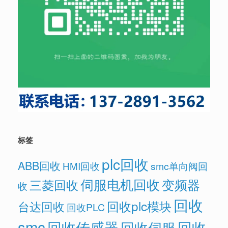
标签
plc回收
ABB回收
HMI回收
smc单向阀回
伺服电机回收
变频器
三菱回收
收
回收
回收plc模块
台达回收
回收PLC
smc
回收传感器
回收
回收伺服