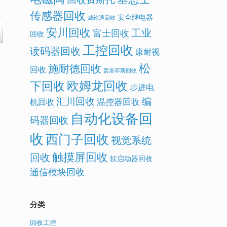
传感器回收
安全继电器
威纶通回收
安川回收
工业
富士回收
回收
工控回收
读码器回收
康耐视
松
施耐德回收
回收
普洛菲斯回收
欧姆龙回收
下回收
步进电
汇川回收
编
温控器回收
机回收
自动化设备回
码器回收
收
西门子回收
视觉系统
触摸屏回收
回收
软启动器回收
通信模块回收
分类
回收工控