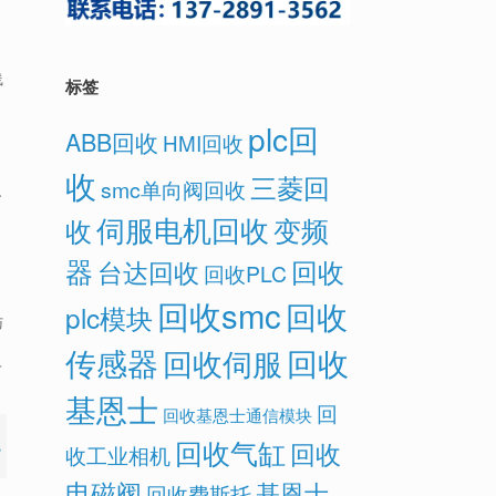
线
标签
plc回
ABB回收
HMI回收
收
三菱回
smc单向阀回收
了
伺服电机回收
变频
收
器
回收
台达回收
回收PLC
回收smc
回收
plc模块
与
传感器
回收
回收伺服
一
基恩士
回
回收基恩士通信模块
回收气缸
回收
收工业相机
电磁阀
基恩士
回收费斯托