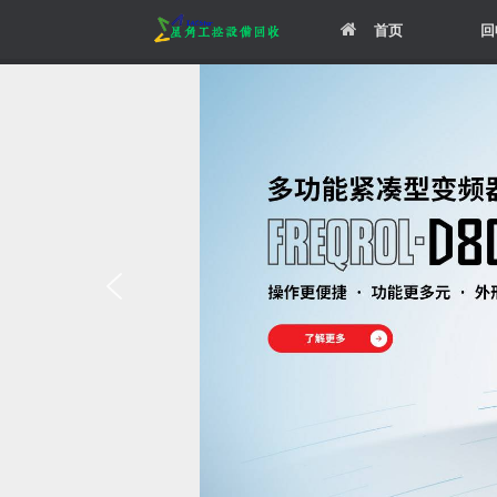
Skip
首页
回
to
content