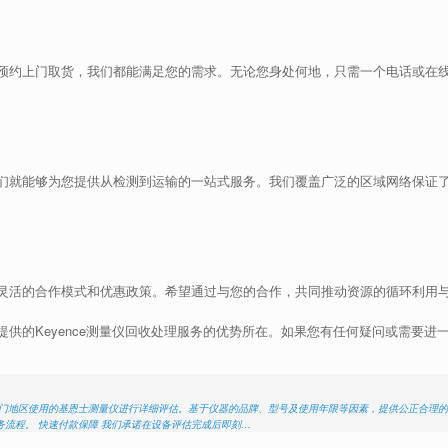
预约上门取货，我们都能满足您的需求。无论您身处何地，只需一个电话或在
们就能够为您提供从检测到运输的一站式服务。我们覆盖广泛的区域网络保证
灵活的合作模式和优惠政策。希望通过与您的合作，共同推动资源的循环利用
供的Keyence测量仪回收处理服务的优势所在。如果您有任何疑问或需要进
江门地区使用的基恩士测量仪进行详细评估。基于仪器的品牌、型号及使用年限等因素，提供公正合理的
流程。 快速付款保障 我们承诺在设备评估完成后即刻…