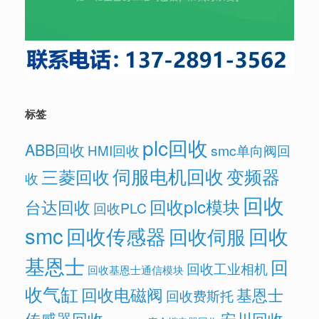
标签
plc回收
ABB回收
HMI回收
smc单向阀回
伺服电机回收
变频器
三菱回收
收
回收
回收plc模块
台达回收
回收PLC
smc
回收传感器
回收
回收伺服
基恩士
回
回收工业相机
回收基恩士通信模块
收气缸
回收电磁阀
基恩士
回收费斯托
传感器回收
安川回收