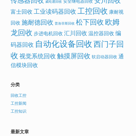
安全继电器回收
威纶通回收
工控回收
工业读码器回收
富士回收
康耐视
欧姆
松下回收
施耐德回收
回收
普洛菲斯回收
龙回收
汇川回收
编
温控器回收
步进电机回收
自动化设备回收
西门子回
码器回收
收
触摸屏回收
视觉系统回收
通
软启动器回收
信模块回收
分类
回收工控
工控新闻
工控知识
最新文章