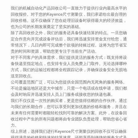
我们的机械自动化产品回收公司一直致力于提供行业内最高水平的
回收报价。对于您的Keyence尺寸测量仪，我们承诺给出最合理的
回收价格。这不仅确保了您在处理旧设备时获得最大的经济效益，
也为公司的长期发展奠定了坚实的基础。
除了高回收价之外，我们的服务还具备快速结算的特点。一旦您确
定合作意向并完成设备评估后，我们将迅速安排资金支付给您，通
常情况下，几日内即可完成整个款项的转账过程。这将为您节省宝
贵的时间和资源，帮助您更专注于当前生产活动。
对于不同客户的具体需求，我们提供灵活的服务方式：既支持将设
备快递至指定地点，也安排专业人员免费上门取件。无论选择哪种
方式，我们的运输过程都将全程跟踪记录，并确保设备安全无损地
送至回收点。
公司覆盖范围广泛，可以为您提供全国范围内无死角的服务网络。
不论是偏远地区还是大中城市，只需一个电话或在线申请，我们都
会及时响应并迅速安排人员上门服务或接收您的快递包裹。
我们不仅仅是一次性的购买者，更是您值得信赖的合作伙伴。通过
与我们的长期合作，您可以享受到更加优惠的价格和服务，并且在
未来有任何需要时都能轻松找到可靠的解决方案。此外，在设备回
收过程中产生的所有问题都将由专业团队负责处理，帮助您省心省
力。
综上所述，选择我们进行Keyence尺寸测量仪的回收不仅可以确保
获得满意的价格和快速的结算速度，还能享受到便捷的服务方式及