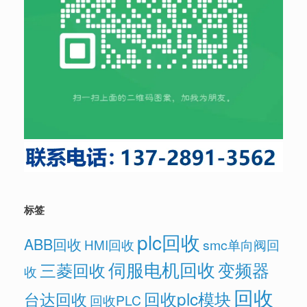
标签
plc回收
ABB回收
HMI回收
smc单向阀回
伺服电机回收
变频器
三菱回收
收
回收
回收plc模块
台达回收
回收PLC