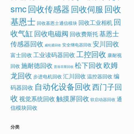
smc
回收传感器
回收
回收伺服
基恩士
回
回收工业相机
回收基恩士通信模块
收气缸
回收电磁阀
基恩士
回收费斯托
传感器回收
安川回收
安全继电器回收
威纶通回收
工控回收
工业读码器回收
富士回收
康耐视
欧姆
松下回收
施耐德回收
回收
普洛菲斯回收
龙回收
汇川回收
编
温控器回收
步进电机回收
自动化设备回收
西门子回
码器回收
收
触摸屏回收
视觉系统回收
通
软启动器回收
信模块回收
分类