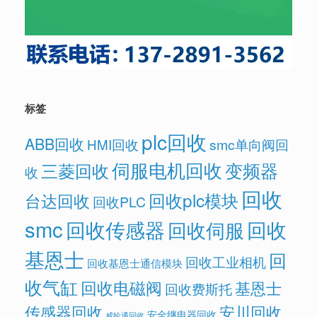
标签
plc回收
ABB回收
HMI回收
smc单向阀回
伺服电机回收
变频器
三菱回收
收
回收
回收plc模块
台达回收
回收PLC
smc
回收传感器
回收
回收伺服
基恩士
回
回收工业相机
回收基恩士通信模块
收气缸
回收电磁阀
基恩士
回收费斯托
传感器回收
安川回收
安全继电器回收
威纶通回收