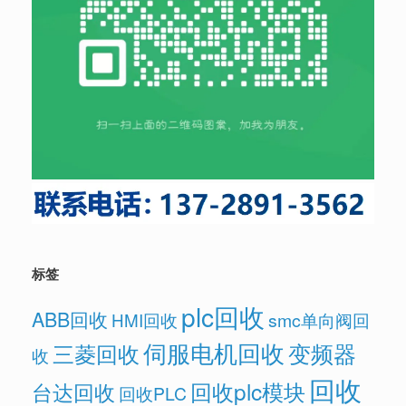
标签
plc回收
ABB回收
HMI回收
smc单向阀回
伺服电机回收
变频器
三菱回收
收
回收
回收plc模块
台达回收
回收PLC