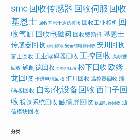
smc
回收传感器
回收
回收伺服
基恩士
回
回收工业相机
回收基恩士通信模块
收气缸
回收电磁阀
基恩士
回收费斯托
传感器回收
安川回收
安全继电器回收
威纶通回收
工控回收
工业读码器回收
富士回收
康耐视
欧姆
松下回收
施耐德回收
回收
普洛菲斯回收
龙回收
汇川回收
编
温控器回收
步进电机回收
自动化设备回收
西门子回
码器回收
收
触摸屏回收
视觉系统回收
通
软启动器回收
信模块回收
分类