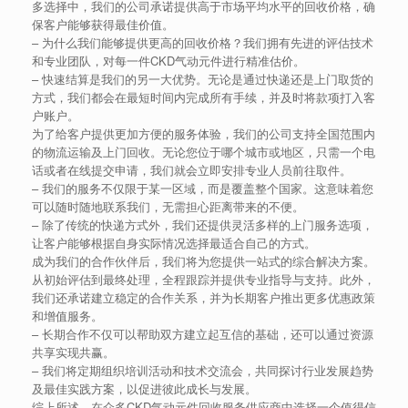
多选择中，我们的公司承诺提供高于市场平均水平的回收价格，确
保客户能够获得最佳价值。
– 为什么我们能够提供更高的回收价格？我们拥有先进的评估技术
和专业团队，对每一件CKD气动元件进行精准估价。
– 快速结算是我们的另一大优势。无论是通过快递还是上门取货的
方式，我们都会在最短时间内完成所有手续，并及时将款项打入客
户账户。
为了给客户提供更加方便的服务体验，我们的公司支持全国范围内
的物流运输及上门回收。无论您位于哪个城市或地区，只需一个电
话或者在线提交申请，我们就会立即安排专业人员前往取件。
– 我们的服务不仅限于某一区域，而是覆盖整个国家。这意味着您
可以随时随地联系我们，无需担心距离带来的不便。
– 除了传统的快递方式外，我们还提供灵活多样的上门服务选项，
让客户能够根据自身实际情况选择最适合自己的方式。
成为我们的合作伙伴后，我们将为您提供一站式的综合解决方案。
从初始评估到最终处理，全程跟踪并提供专业指导与支持。此外，
我们还承诺建立稳定的合作关系，并为长期客户推出更多优惠政策
和增值服务。
– 长期合作不仅可以帮助双方建立起互信的基础，还可以通过资源
共享实现共赢。
– 我们将定期组织培训活动和技术交流会，共同探讨行业发展趋势
及最佳实践方案，以促进彼此成长与发展。
综上所述，在众多CKD气动元件回收服务供应商中选择一个值得信