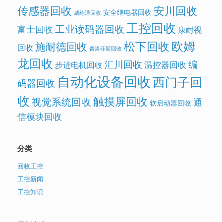
传感器回收
安川回收
安全继电器回收
威纶通回收
工控回收
工业读码器回收
富士回收
康耐视
欧姆
松下回收
施耐德回收
回收
普洛菲斯回收
龙回收
汇川回收
编
温控器回收
步进电机回收
自动化设备回收
西门子回
码器回收
收
触摸屏回收
视觉系统回收
通
软启动器回收
信模块回收
分类
回收工控
工控新闻
工控知识