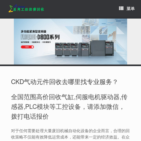
Skip
菜单
to
content
CKD气动元件回收去哪里找专业服务？
全国范围高价回收气缸,伺服电机驱动器,传
感器,PLC模块等工控设备，请添加微信，
拨打电话报价
对于任何需要处理大量废旧机械自动化设备的企业而言，合理的回
收策略不仅能有效降低运营成本，还能带来一定的经济效益。在众