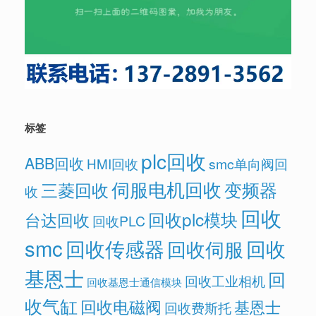
标签
plc回收
ABB回收
HMI回收
smc单向阀回
伺服电机回收
变频器
三菱回收
收
回收
回收plc模块
台达回收
回收PLC
smc
回收传感器
回收
回收伺服
基恩士
回
回收工业相机
回收基恩士通信模块
收气缸
回收电磁阀
基恩士
回收费斯托