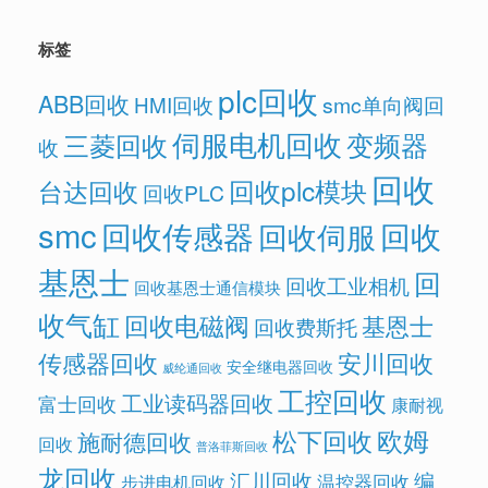
标签
plc回收
ABB回收
HMI回收
smc单向阀回
伺服电机回收
变频器
三菱回收
收
回收
回收plc模块
台达回收
回收PLC
smc
回收传感器
回收
回收伺服
基恩士
回
回收工业相机
回收基恩士通信模块
收气缸
回收电磁阀
基恩士
回收费斯托
传感器回收
安川回收
安全继电器回收
威纶通回收
工控回收
工业读码器回收
富士回收
康耐视
欧姆
松下回收
施耐德回收
回收
普洛菲斯回收
龙回收
汇川回收
编
温控器回收
步进电机回收