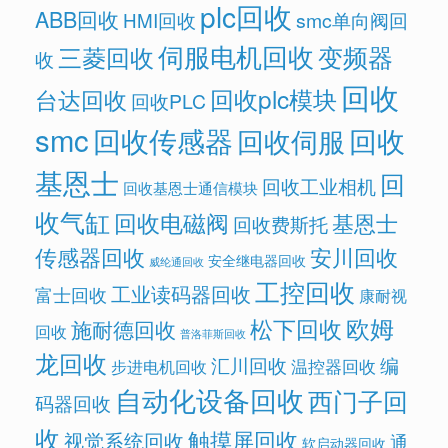
plc回收
ABB回收
HMI回收
smc单向阀回
伺服电机回收
变频器
三菱回收
收
回收
回收plc模块
台达回收
回收PLC
smc
回收传感器
回收
回收伺服
基恩士
回
回收工业相机
回收基恩士通信模块
收气缸
回收电磁阀
基恩士
回收费斯托
传感器回收
安川回收
安全继电器回收
威纶通回收
工控回收
工业读码器回收
富士回收
康耐视
欧姆
松下回收
施耐德回收
回收
普洛菲斯回收
龙回收
汇川回收
编
温控器回收
步进电机回收
自动化设备回收
西门子回
码器回收
收
触摸屏回收
视觉系统回收
通
软启动器回收