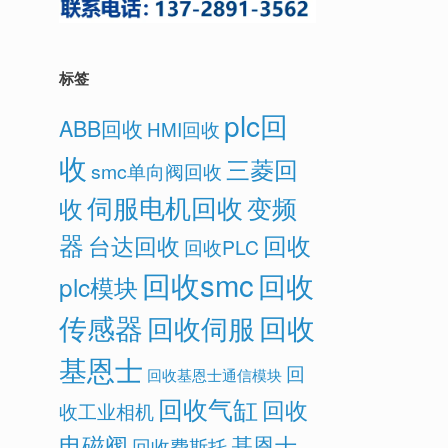
标签
plc回
ABB回收
HMI回收
收
三菱回
smc单向阀回收
伺服电机回收
变频
收
器
回收
台达回收
回收PLC
回收smc
回收
plc模块
传感器
回收
回收伺服
基恩士
回
回收基恩士通信模块
回收气缸
回收
收工业相机
电磁阀
基恩士
回收费斯托