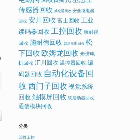
专
传感器回收
安全继电器
威纶通回收
安川回收
工业
富士回收
回收
工控回收
读码器回收
康耐视
松
施耐德回收
回收
普洛菲斯回收
欧姆龙回收
下回收
步进电
的
汇川回收
编
温控器回收
机回收
自动化设备回
码器回收
收
西门子回收
视觉系统
触摸屏回收
回收
软启动器回收
通信模块回收
分类
回收工控