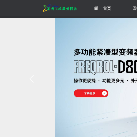
Skip
首页
回
to
content