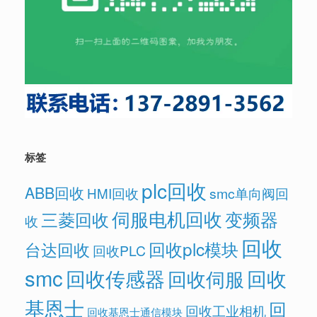
标签
plc回收
ABB回收
HMI回收
smc单向阀回
伺服电机回收
变频器
三菱回收
收
回收
回收plc模块
台达回收
回收PLC
smc
回收传感器
回收
回收伺服
基恩士
回
回收工业相机
回收基恩士通信模块