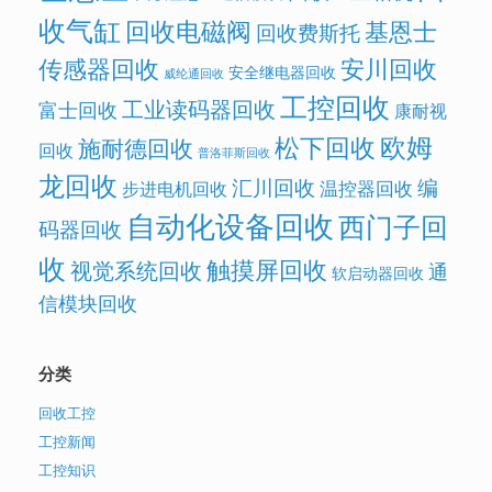
收气缸
回收电磁阀
基恩士
回收费斯托
传感器回收
安川回收
安全继电器回收
威纶通回收
工控回收
工业读码器回收
富士回收
康耐视
欧姆
松下回收
施耐德回收
回收
普洛菲斯回收
龙回收
汇川回收
编
温控器回收
步进电机回收
自动化设备回收
西门子回
码器回收
收
触摸屏回收
视觉系统回收
通
软启动器回收
信模块回收
分类
回收工控
工控新闻
工控知识