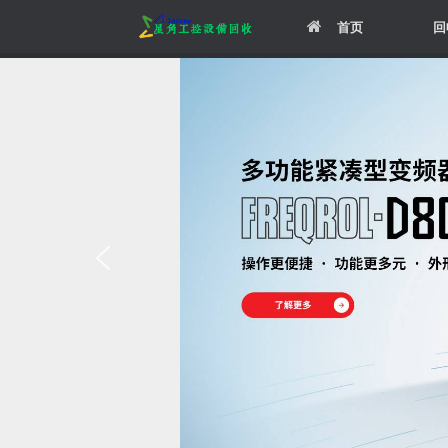
Skip
首页
回
to
content