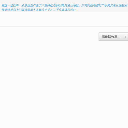
。在这一过程中，众多企业产生了大量待处理的旧夹具液压油缸。如何高效地进行二手夹具液压油缸回
、快速结算和上门取货等服务来解决企业在二手夹具液压油缸…
高价回收三…
→