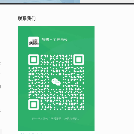
联系我们
最
拿
们
角
享