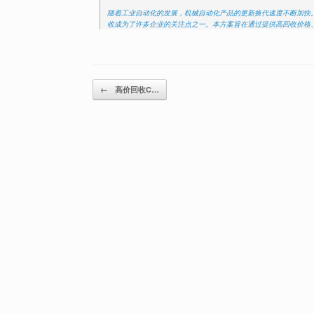
随着工业自动化的发展，机械自动化产品的更新换代速度不断加快
收成为了许多企业的关注点之一。本方案旨在通过提供高回收价格
Post navigation
←
高价回收C…