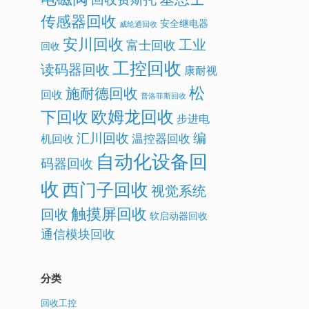
传感器回收
安全继电器
威纶通回收
安川回收
工业
富士回收
回收
工控回收
读码器回收
康耐视
松
施耐德回收
回收
普洛菲斯回收
欧姆龙回收
下回收
步进电
汇川回收
编
温控器回收
机回收
自动化设备回
码器回收
收
西门子回收
视觉系统
触摸屏回收
回收
软启动器回收
通信模块回收
分类
回收工控