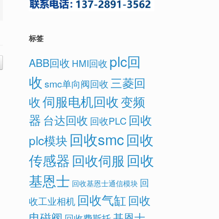
标签
plc回
ABB回收
HMI回收
收
三菱回
smc单向阀回收
伺服电机回收
变频
收
器
回收
台达回收
回收PLC
回收smc
回收
plc模块
传感器
回收
回收伺服
基恩士
回
回收基恩士通信模块
回收气缸
回收
收工业相机
电磁阀
基恩士
回收费斯托