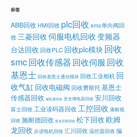
标签
plc回收
ABB回收
HMI回收
smc单向阀回
伺服电机回收
变频器
三菱回收
收
回收
回收plc模块
台达回收
回收PLC
smc
回收传感器
回收
回收伺服
基恩士
回
回收工业相机
回收基恩士通信模块
收气缸
回收电磁阀
基恩士
回收费斯托
传感器回收
安川回收
安全继电器回收
威纶通回收
工控回收
工业读码器回收
富士回收
康耐视
欧姆
松下回收
施耐德回收
回收
普洛菲斯回收
龙回收
汇川回收
编
温控器回收
步进电机回收