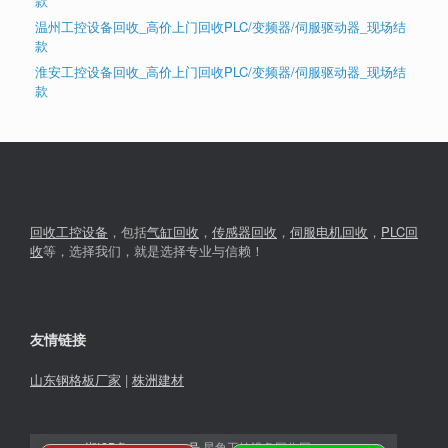
款
温州工控设备回收_高价上门回收PLC/变频器/伺服驱动器_现场结
款
淮安工控设备回收_高价上门回收PLC/变频器/伺服驱动器_现场结
款
回收工控设备
，包括
气缸回收
，
传感器回收
，
伺服电机回收
，
PLC回
收
等，选择我们，就是选择专业与信赖！
友情链接
山东钢格板厂家
|
株洲建材
湘ICP备2023030366号
星角工控设备回收网© 2026