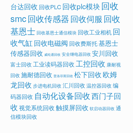
回收
回收plc模块
台达回收
回收PLC
smc
回收传感器
回收
回收伺服
基恩士
回
回收工业相机
回收基恩士通信模块
收气缸
回收电磁阀
基恩士
回收费斯托
传感器回收
安川回收
安全继电器回收
威纶通回收
工控回收
工业读码器回收
富士回收
康耐视
欧姆
松下回收
施耐德回收
回收
普洛菲斯回收
龙回收
汇川回收
编
温控器回收
步进电机回收
自动化设备回收
西门子回
码器回收
收
触摸屏回收
视觉系统回收
通
软启动器回收
信模块回收