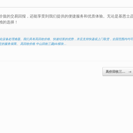
价值的交易回报，还能享受到我们提供的便捷服务和优质体验。无论是基恩士
赖的选择！
动化设备处理难题。我们具有高回收价格、快速结算的优势，并且支持快递或上门取货，全国范围内均可
服务保障。 高回收价格 中山回收三菱plc模块…
高价回收三…
→