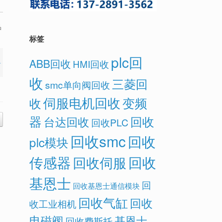
品
标签
plc回
ABB回收
HMI回收
收
三菱回
smc单向阀回收
伺服电机回收
变频
收
器
回收
台达回收
回收PLC
回收smc
回收
plc模块
传感器
回收
回收伺服
基恩士
回
回收基恩士通信模块
回收气缸
回收
收工业相机
电磁阀
基恩士
回收费斯托