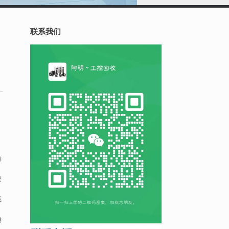
联系我们
，
确
捷
我
确