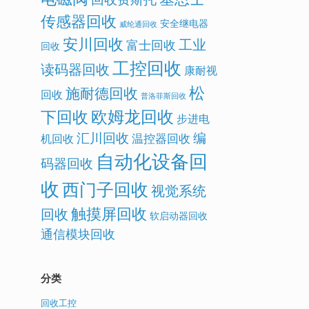
传感器回收
安全继电器
威纶通回收
安川回收
工业
富士回收
回收
工控回收
读码器回收
康耐视
松
施耐德回收
回收
普洛菲斯回收
欧姆龙回收
下回收
步进电
汇川回收
编
温控器回收
机回收
自动化设备回
码器回收
收
西门子回收
视觉系统
触摸屏回收
回收
软启动器回收
通信模块回收
分类
回收工控