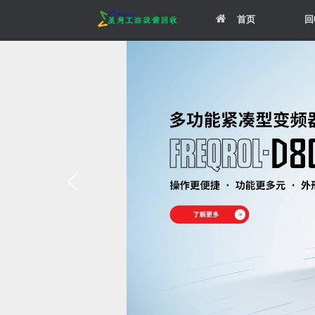
Skip
首页
回
to
content