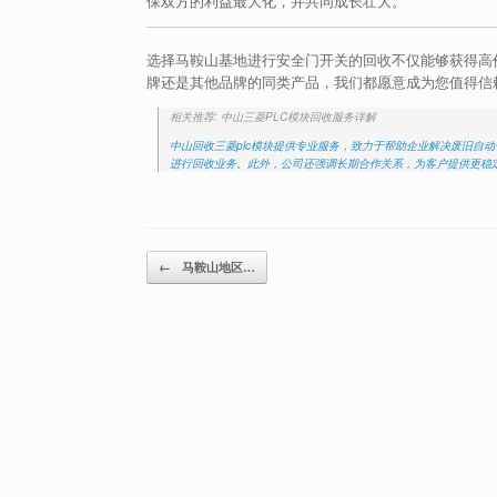
保双方的利益最大化，并共同成长壮大。
选择马鞍山基地进行安全门开关的回收不仅能够获得高
牌还是其他品牌的同类产品，我们都愿意成为您值得信
相关推荐: 中山三菱PLC模块回收服务详解
中山回收三菱plc模块提供专业服务，致力于帮助企业解决废旧自
进行回收业务。此外，公司还强调长期合作关系，为客户提供更稳定的
Post navigation
←
马鞍山地区…