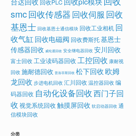
回收
回收plc模块
台达回收
回收PLC
smc
回收传感器
回收
回收伺服
基恩士
回
回收工业相机
回收基恩士通信模块
收气缸
回收电磁阀
基恩士
回收费斯托
传感器回收
安川回收
安全继电器回收
威纶通回收
工控回收
工业读码器回收
富士回收
康耐视
欧姆
松下回收
施耐德回收
回收
普洛菲斯回收
龙回收
汇川回收
编
温控器回收
步进电机回收
自动化设备回收
西门子回
码器回收
收
触摸屏回收
视觉系统回收
通
软启动器回收
信模块回收
分类