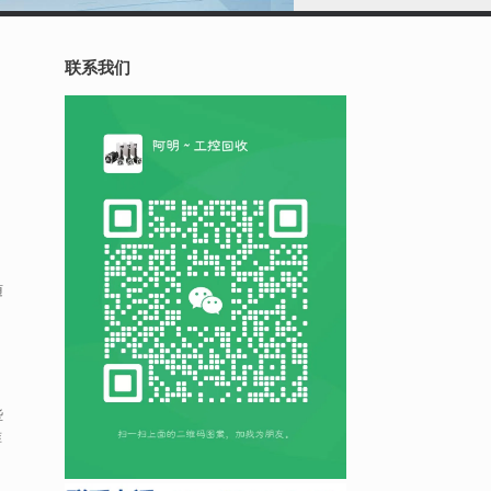
联系我们
随
些
准