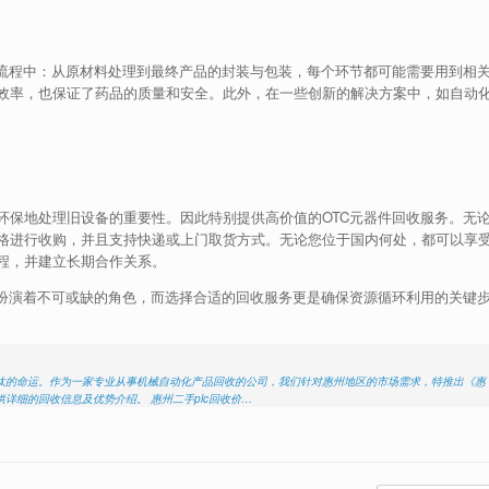
产流程中：从原材料处理到最终产品的封装与包装，每个环节都可能需要用到相
效率，也保证了药品的质量和安全。此外，在一些创新的解决方案中，如自动
环保地处理旧设备的重要性。因此特别提供高价值的OTC元器件回收服务。无
格进行收购，并且支持快递或上门取货方式。无论您位于国内何处，都可以享
程，并建立长期合作关系。
中扮演着不可或缺的角色，而选择合适的回收服务更是确保资源循环利用的关键
淘汰的命运。作为一家专业从事机械自动化产品回收的公司，我们针对惠州地区的市场需求，特推出《惠
详细的回收信息及优势介绍。 惠州二手plc回收价…