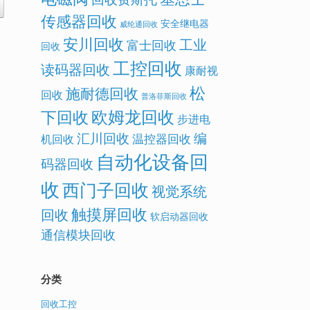
传感器回收
安全继电器
威纶通回收
安川回收
工业
富士回收
回收
工控回收
读码器回收
康耐视
松
施耐德回收
回收
普洛菲斯回收
欧姆龙回收
下回收
步进电
汇川回收
编
温控器回收
机回收
自动化设备回
码器回收
收
西门子回收
视觉系统
触摸屏回收
回收
软启动器回收
通信模块回收
分类
回收工控