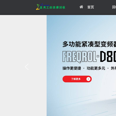
Skip
首页
回
to
content