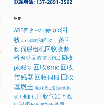
关
标签
化
plc回
ABB回收
HMI回收
收
三菱回
smc单向阀回收
伺服电机回收
变频
论
收
受
器
回收
台达回收
回收PLC
步
回收smc
回收
plc模块
传感器
回收
回收伺服
基恩士
回
回收基恩士通信模块
回收气缸
回收
收工业相机
电磁阀
基恩士
回收费斯托