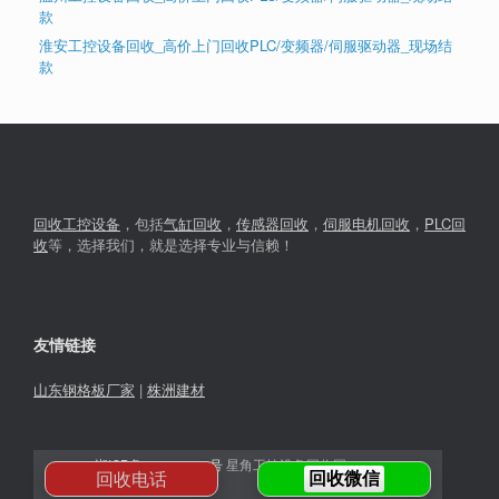
款
淮安工控设备回收_高价上门回收PLC/变频器/伺服驱动器_现场结
款
回收工控设备
，包括
气缸回收
，
传感器回收
，
伺服电机回收
，
PLC回
收
等，选择我们，就是选择专业与信赖！
友情链接
山东钢格板厂家
|
株洲建材
湘ICP备2023030366号
星角工控设备回收网© 2026
回收电话
回收微信