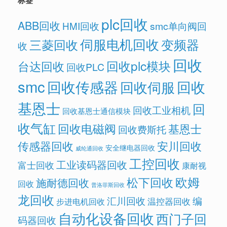
标签
plc回收
ABB回收
HMI回收
smc单向阀回
伺服电机回收
变频器
三菱回收
收
回收
回收plc模块
台达回收
回收PLC
smc
回收传感器
回收
回收伺服
基恩士
回
回收工业相机
回收基恩士通信模块
收气缸
回收电磁阀
基恩士
回收费斯托
传感器回收
安川回收
安全继电器回收
威纶通回收
工控回收
工业读码器回收
富士回收
康耐视
欧姆
松下回收
施耐德回收
回收
普洛菲斯回收
龙回收
汇川回收
编
温控器回收
步进电机回收
自动化设备回收
西门子回
码器回收