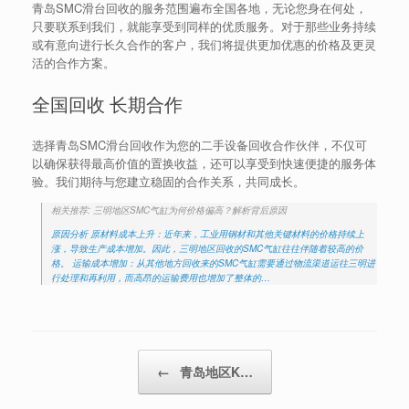
青岛SMC滑台回收的服务范围遍布全国各地，无论您身在何处，
只要联系到我们，就能享受到同样的优质服务。对于那些业务持续
或有意向进行长久合作的客户，我们将提供更加优惠的价格及更灵
活的合作方案。
全国回收 长期合作
选择青岛SMC滑台回收作为您的二手设备回收合作伙伴，不仅可
以确保获得最高价值的置换收益，还可以享受到快速便捷的服务体
验。我们期待与您建立稳固的合作关系，共同成长。
相关推荐: 三明地区SMC气缸为何价格偏高？解析背后原因
原因分析 原材料成本上升：近年来，工业用钢材和其他关键材料的价格持续上
涨，导致生产成本增加。因此，三明地区回收的SMC气缸往往伴随着较高的价
格。 运输成本增加：从其他地方回收来的SMC气缸需要通过物流渠道运往三明进
行处理和再利用，而高昂的运输费用也增加了整体的…
Post navigation
←
青岛地区K…