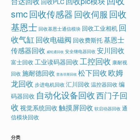
回收
回收plc模块
台达回收
回收PLC
smc
回收传感器
回收
回收伺服
基恩士
回
回收工业相机
回收基恩士通信模块
收气缸
回收电磁阀
基恩士
回收费斯托
传感器回收
安川回收
安全继电器回收
威纶通回收
工控回收
工业读码器回收
富士回收
康耐视
欧姆
松下回收
施耐德回收
回收
普洛菲斯回收
龙回收
汇川回收
编
温控器回收
步进电机回收
自动化设备回收
西门子回
码器回收
收
触摸屏回收
视觉系统回收
通
软启动器回收
信模块回收
分类