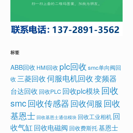
标签
plc回收
ABB回收
HMI回收
smc单向阀回
伺服电机回收
变频器
三菱回收
收
回收
回收plc模块
台达回收
回收PLC
smc
回收传感器
回收
回收伺服
基恩士
回
回收工业相机
回收基恩士通信模块
收气缸
回收电磁阀
基恩士
回收费斯托