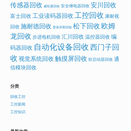
传感器回收
安川回收
安全继电器回收
威纶通回收
工控回收
工业读码器回收
富士回收
康耐视
欧姆
松下回收
施耐德回收
回收
普洛菲斯回收
龙回收
汇川回收
编
温控器回收
步进电机回收
自动化设备回收
西门子回
码器回收
收
触摸屏回收
视觉系统回收
通
软启动器回收
信模块回收
分类
回收工控
工控新闻
工控知识