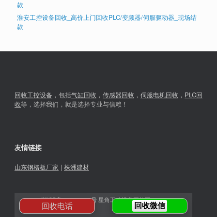
款
淮安工控设备回收_高价上门回收PLC/变频器/伺服驱动器_现场结
款
回收工控设备
，包括
气缸回收
，
传感器回收
，
伺服电机回收
，
PLC回
收
等，选择我们，就是选择专业与信赖！
友情链接
山东钢格板厂家
|
株洲建材
湘ICP备2023030366号
星角工控设备回收网© 2026
回收电话
回收微信