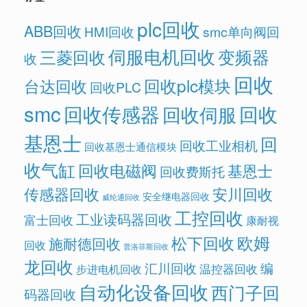
plc回收
ABB回收
HMI回收
smc单向阀回
伺服电机回收
变频器
三菱回收
收
回收
回收plc模块
台达回收
回收PLC
smc
回收传感器
回收
回收伺服
基恩士
回
回收工业相机
回收基恩士通信模块
收气缸
回收电磁阀
基恩士
回收费斯托
传感器回收
安川回收
安全继电器回收
威纶通回收
工控回收
工业读码器回收
富士回收
康耐视
欧姆
松下回收
施耐德回收
回收
普洛菲斯回收
龙回收
汇川回收
编
温控器回收
步进电机回收
自动化设备回收
西门子回
码器回收