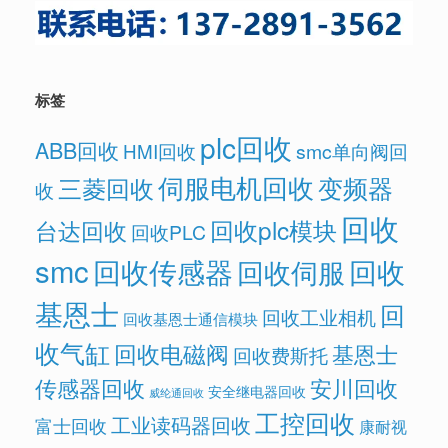
标签
plc回收
ABB回收
HMI回收
smc单向阀回
伺服电机回收
变频器
三菱回收
收
回收
回收plc模块
台达回收
回收PLC
smc
回收传感器
回收
回收伺服
基恩士
回
回收工业相机
回收基恩士通信模块
收气缸
回收电磁阀
基恩士
回收费斯托
传感器回收
安川回收
安全继电器回收
威纶通回收
工控回收
工业读码器回收
富士回收
康耐视