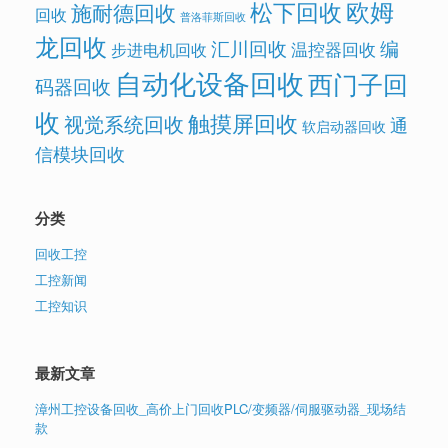
欧姆
松下回收
施耐德回收
回收
普洛菲斯回收
龙回收
汇川回收
编
温控器回收
步进电机回收
自动化设备回收
西门子回
码器回收
收
触摸屏回收
视觉系统回收
通
软启动器回收
信模块回收
分类
回收工控
工控新闻
工控知识
最新文章
漳州工控设备回收_高价上门回收PLC/变频器/伺服驱动器_现场结
款