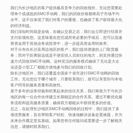
我们为长沙地区的客户提供极具竞争力的回收报价。无论您需要处
理单个或成批的SMC手动阀，我们的回收价格都将高于市场平均
水平。这不仅体现了我们对客户的重视，也确保了客户获得最大化
的经济利益。
我们深知时间就是金钱，在确认交易之后，我们会立即进行结算并
支付款项给您。这意味着在您完成所有必要的手续后，您可以迅速
将资金用于其他业务或投资中，进一步提高资金周转效率。
对于分布在长沙及周边地区的客户，我们提供便捷的上门取货服
务；而对于距离较远或是不便安排人员前往的地方，则支持通过快
递方式回收SMC手动阀。这种灵活的服务模式确保了无论是大企
业还是小型工厂都能方便地参与我们的回收计划。
除长沙地区外，我们还覆盖全国多个省市进行SMC手动阀的回收
工作。无论您位于哪个城市，只要联系我们，就可以享受到与本地
客户同等的服务质量和高效性。
基于多年的业务经验和积累起来的信任关系，我们将致力于与长沙
地区的每一位合作伙伴建立长期稳定的合作关系。通过不断优化服
务流程和提高服务质量，确保双方都能从中获得更多的价值。
总之，在处理长沙地区SMC手动阀回收的过程中，我们提供了多
项优势服务，旨在帮助客户轻松、快速地解决设备处置难题，并为
未来合作奠定坚实基础。如果您有任何疑问或需要进一步了解相关
信息，请随时联系我们。