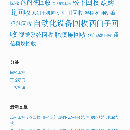
欧姆
松下回收
施耐德回收
回收
普洛菲斯回收
龙回收
汇川回收
编
温控器回收
步进电机回收
自动化设备回收
西门子回
码器回收
收
触摸屏回收
视觉系统回收
通
软启动器回收
信模块回收
分类
回收工控
工控新闻
工控知识
最新文章
漳州工控设备回收_高价上门回收PLC/变频器/伺服驱动器_现场结
款