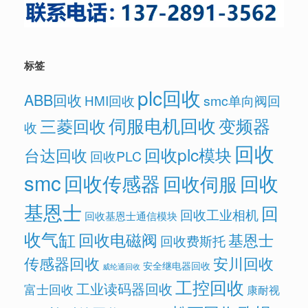
标签
plc回收
ABB回收
HMI回收
smc单向阀回
伺服电机回收
变频器
三菱回收
收
回收
回收plc模块
台达回收
回收PLC
smc
回收传感器
回收
回收伺服
基恩士
回
回收工业相机
回收基恩士通信模块
收气缸
回收电磁阀
基恩士
回收费斯托
传感器回收
安川回收
安全继电器回收
威纶通回收
工控回收
工业读码器回收
富士回收
康耐视