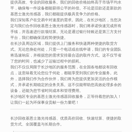
提供高效、专业的回收服务。我们的回收价格始终高于市场平均水
平，确保每一件设备都能获得公平的补偿。不论是旧款还是新款的
基恩士激光传感器，我们都能提供极具竞争力的价格。
我们深知客户在交易中对速度的需求。因此，在长沙地区，当您决
定与我们合作回收基恩士激光传感器时，我们将承诺快速完成所有
手续，并迅速进行款项结算。无论是通过银行转账还是第三方支付
平台，我们都确保流程简便快捷。
在长沙及周边区域，我们提供上门服务和快递两种便捷的取货方
式。无论您身处何处，只需一个电话或在线申请，我们的专业团队
将迅速响应，并根据您的需求安排最合适的取件方式。这不仅节省
了您的时间，也减少了运输过程中的损耗。
我们不仅仅局限于长沙地区的服务范围，在全国各地都设有回收
点，这意味着无论您位于何处，都能享受到我们的专业服务。此
外，选择我们作为合作伙伴，我们将为您提供更加灵活的合作模
式，并承诺长期稳定的业务关系。这不仅能帮助您高效处理多余的
设备，还能为您节省时间成本和管理费用。
长沙地区专业的基恩士激光传感器回收服务，正等待着您的加入！
让我们一起为环保事业贡献一份力量吧！
长沙回收基恩士激光传感器、优质高价回收、快速结算、便捷的取
货方式、全国覆盖与长期合作。