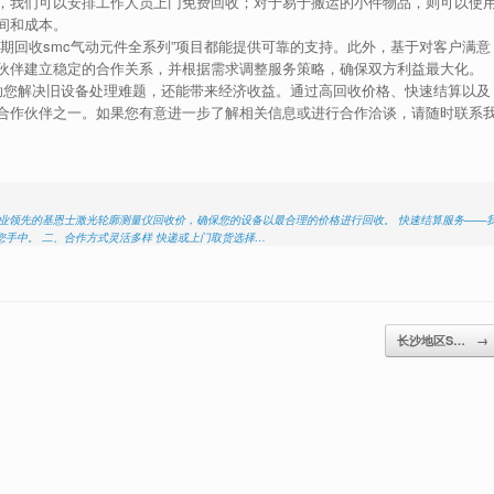
，我们可以安排工作人员上门免费回收；对于易于搬运的小件物品，则可以使
间和成本。
期回收smc气动元件全系列”项目都能提供可靠的支持。此外，基于对客户满意
伙伴建立稳定的合作关系，并根据需求调整服务策略，确保双方利益最大化。
帮助您解决旧设备处理难题，还能带来经济收益。通过高回收价格、快速结算以及
合作伙伴之一。如果您有意进一步了解相关信息或进行合作洽谈，请随时联系
业领先的基恩士激光轮廓测量仪回收价，确保您的设备以最合理的价格进行回收。 快速结算服务——
手中。 二、合作方式灵活多样 快递或上门取货选择…
长沙地区S…
→