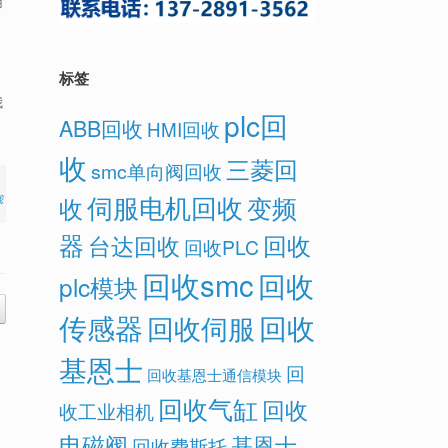
用
标签
我
plc回
ABB回收
HMI回收
收
三菱回
smc单向阀回收
伺服电机回收
变频
收
我
器
回收
台达回收
回收PLC
回收smc
回收
plc模块
传感器
回收
回收伺服
基恩士
回
回收基恩士通信模块
回收气缸
回收
收工业相机
电磁阀
基恩士
回收费斯托