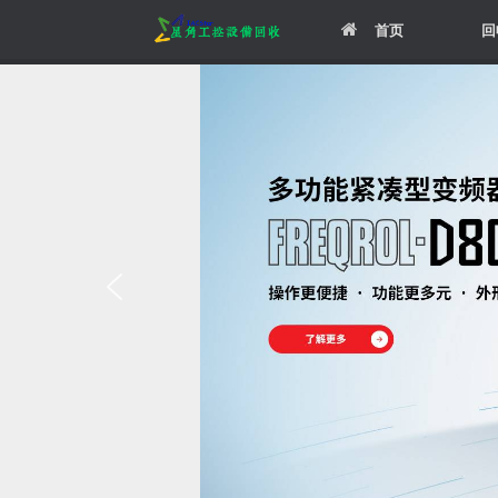
Skip
首页
回
to
content