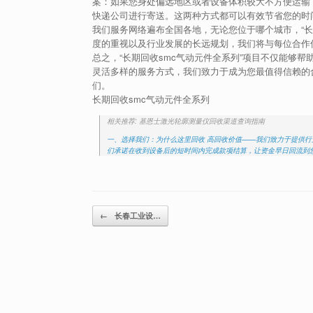
案：如果您身处偏远地区或者设备体积较大不方便运输
快递公司进行寄送。这两种方式都可以有效节省您的时
我们服务网络遍布全国各地，无论您位于哪个城市，“长
度的重视以及行业发展的长远规划，我们将与每位合作
总之，“长期回收smc气动元件全系列”项目不仅能够
灵活多样的服务方式，我们致力于成为您最值得信赖的
们。
长期回收smc气动元件全系列
相关推荐: 基恩士激光轮廓测量仪回收渠道查询指南
一、选择我们：为什么这里回收 高回收价值——我们致力于提供行
们承诺在收到设备后的短时间内完成款项结算，让资金早日回流到您
Post navigation
←
长春工业设…