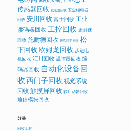
传感器回收
安全继电器
威纶通回收
安川回收
工业
富士回收
回收
工控回收
读码器回收
康耐视
松
施耐德回收
回收
普洛菲斯回收
欧姆龙回收
下回收
步进电
汇川回收
编
温控器回收
机回收
自动化设备回
码器回收
收
西门子回收
视觉系统
触摸屏回收
回收
软启动器回收
通信模块回收
分类
回收工控