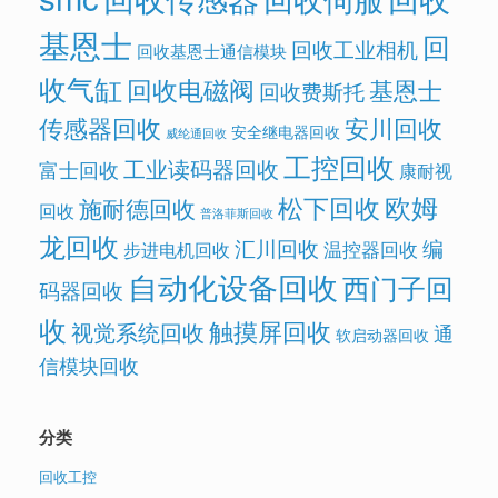
基恩士
回
回收工业相机
回收基恩士通信模块
收气缸
回收电磁阀
基恩士
回收费斯托
传感器回收
安川回收
安全继电器回收
威纶通回收
工控回收
工业读码器回收
富士回收
康耐视
欧姆
松下回收
施耐德回收
回收
普洛菲斯回收
龙回收
汇川回收
编
温控器回收
步进电机回收
自动化设备回收
西门子回
码器回收
收
触摸屏回收
视觉系统回收
通
软启动器回收
信模块回收
分类
回收工控