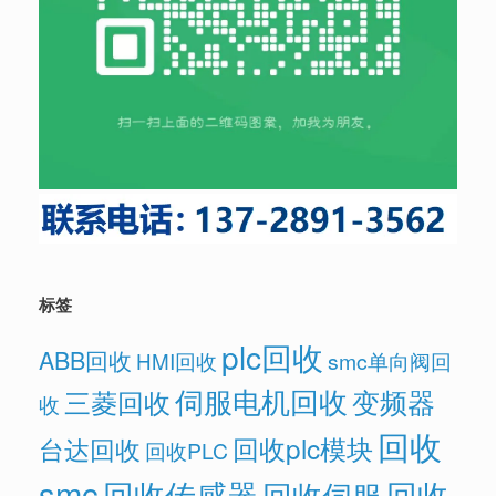
标签
plc回收
ABB回收
HMI回收
smc单向阀回
伺服电机回收
变频器
三菱回收
收
回收
回收plc模块
台达回收
回收PLC
smc
回收传感器
回收
回收伺服