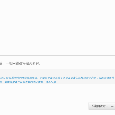
话，一切问题都将迎刃而解。
有限公司”以其独特的优势脱颖而出。无论是金属冷压端子还是其他废旧机械自动化产品，都能在这里找
格高，能够确保客户获得更多的经济收益。这不仅体…
长期回收方…
→