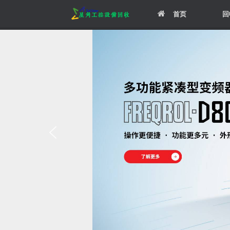
Skip
首页
回
to
content