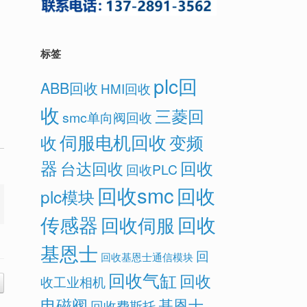
标签
plc回
ABB回收
HMI回收
收
三菱回
smc单向阀回收
伺服电机回收
变频
收
器
回收
台达回收
回收PLC
回收smc
回收
plc模块
传感器
回收
回收伺服
基恩士
回
回收基恩士通信模块
回收气缸
回收
收工业相机
电磁阀
基恩士
回收费斯托