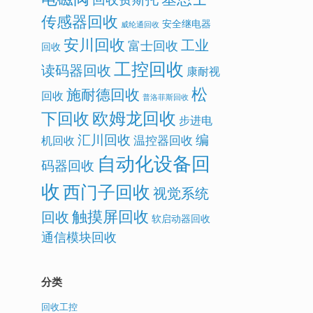
传感器回收
安全继电器
威纶通回收
安川回收
工业
富士回收
回收
工控回收
读码器回收
康耐视
松
施耐德回收
回收
普洛菲斯回收
欧姆龙回收
下回收
步进电
汇川回收
编
温控器回收
机回收
自动化设备回
码器回收
收
西门子回收
视觉系统
触摸屏回收
回收
软启动器回收
通信模块回收
分类
回收工控