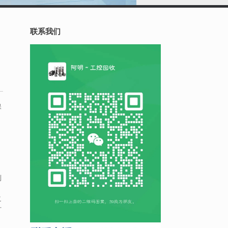
联系我们
保
到
之
计