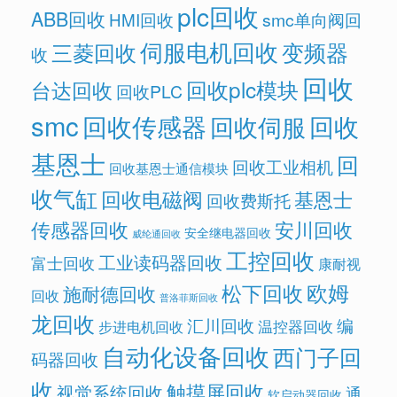
plc回收
ABB回收
HMI回收
smc单向阀回
伺服电机回收
变频器
三菱回收
收
回收
回收plc模块
台达回收
回收PLC
smc
回收传感器
回收
回收伺服
基恩士
回
回收工业相机
回收基恩士通信模块
收气缸
回收电磁阀
基恩士
回收费斯托
传感器回收
安川回收
安全继电器回收
威纶通回收
工控回收
工业读码器回收
富士回收
康耐视
欧姆
松下回收
施耐德回收
回收
普洛菲斯回收
龙回收
汇川回收
编
温控器回收
步进电机回收
自动化设备回收
西门子回
码器回收
收
触摸屏回收
视觉系统回收
通
软启动器回收