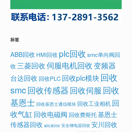
标签
plc回收
ABB回收
HMI回收
smc单向阀回
伺服电机回收
变频器
三菱回收
收
回收
回收plc模块
台达回收
回收PLC
smc
回收传感器
回收
回收伺服
基恩士
回
回收工业相机
回收基恩士通信模块
收气缸
回收电磁阀
基恩士
回收费斯托
传感器回收
安川回收
安全继电器回收
威纶通回收