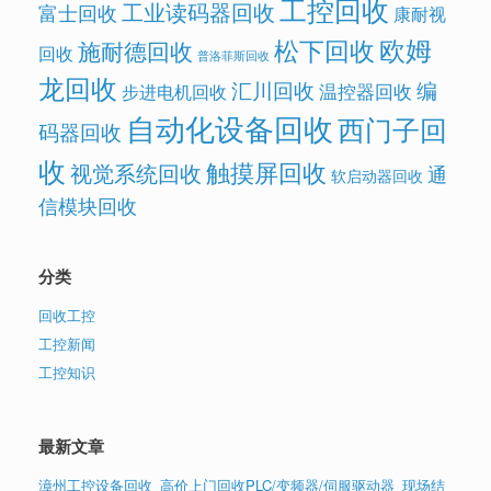
工控回收
工业读码器回收
富士回收
康耐视
欧姆
松下回收
施耐德回收
回收
普洛菲斯回收
龙回收
汇川回收
编
温控器回收
步进电机回收
自动化设备回收
西门子回
码器回收
收
触摸屏回收
视觉系统回收
通
软启动器回收
信模块回收
分类
回收工控
工控新闻
工控知识
最新文章
漳州工控设备回收_高价上门回收PLC/变频器/伺服驱动器_现场结