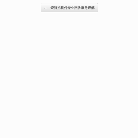
Post navigation
←
锐特拆机件专业回收服务详解