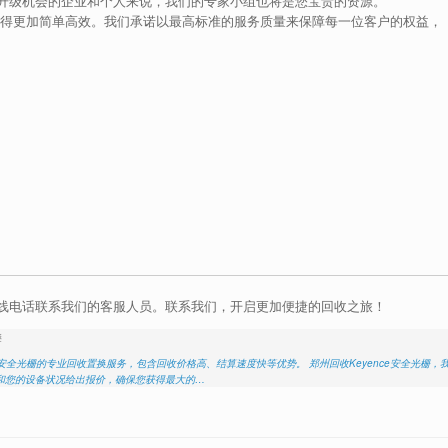
升级机会的企业和个人来说，我们的专家小组也将是您宝贵的资源。
变得更加简单高效。我们承诺以最高标准的服务质量来保障每一位客户的权益，
线电话联系我们的客服人员。联系我们，开启更加便捷的回收之旅！
换
安全光栅的专业回收置换服务，包含回收价格高、结算速度快等优势。 郑州回收Keyence安全光栅，
和您的设备状况给出报价，确保您获得最大的…