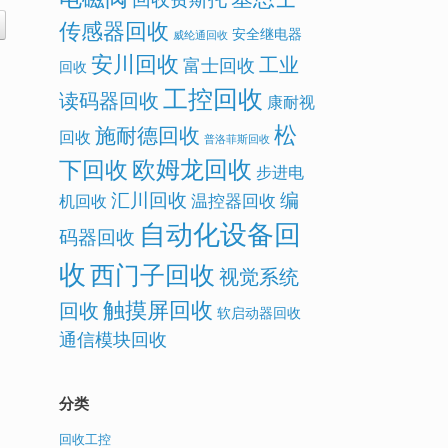
传感器回收
安全继电器
威纶通回收
安川回收
工业
富士回收
回收
工控回收
读码器回收
康耐视
松
施耐德回收
回收
普洛菲斯回收
欧姆龙回收
下回收
步进电
汇川回收
编
温控器回收
机回收
自动化设备回
码器回收
收
西门子回收
视觉系统
触摸屏回收
回收
软启动器回收
通信模块回收
分类
回收工控