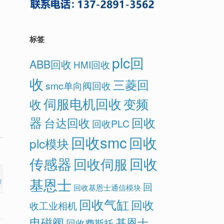
标签
plc回
ABB回收
HMI回收
收
三菱回
smc单向阀回收
伺服电机回收
变频
收
器
回收
台达回收
回收PLC
回收smc
回收
plc模块
传感器
回收
回收伺服
基恩士
我
回
回收基恩士通信模块
回收气缸
回收
收工业相机
电磁阀
基恩士
回收费斯托