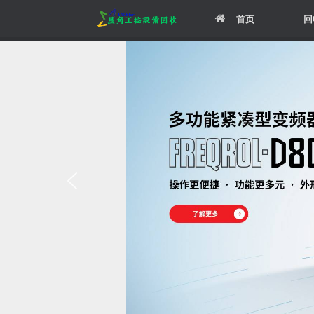
Skip
首页
回
to
content