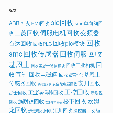
标签
plc回收
ABB回收
HMI回收
smc单向阀回
伺服电机回收
变频器
三菱回收
收
回收
回收plc模块
台达回收
回收PLC
smc
回收传感器
回收
回收伺服
基恩士
回
回收工业相机
回收基恩士通信模块
收气缸
回收电磁阀
基恩士
回收费斯托
传感器回收
安川回收
安全继电器回收
威纶通回收
工控回收
工业读码器回收
富士回收
康耐视
欧姆
松下回收
施耐德回收
回收
普洛菲斯回收
龙回收
汇川回收
编
温控器回收
步进电机回收