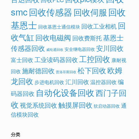
smc
回收传感器
回收
回收伺服
基恩士
回
回收工业相机
回收基恩士通信模块
收气缸
回收电磁阀
基恩士
回收费斯托
传感器回收
安川回收
安全继电器回收
威纶通回收
工控回收
工业读码器回收
富士回收
康耐视
欧姆
松下回收
施耐德回收
回收
普洛菲斯回收
龙回收
汇川回收
编
温控器回收
步进电机回收
自动化设备回收
西门子回
码器回收
收
触摸屏回收
视觉系统回收
通
软启动器回收
信模块回收
分类