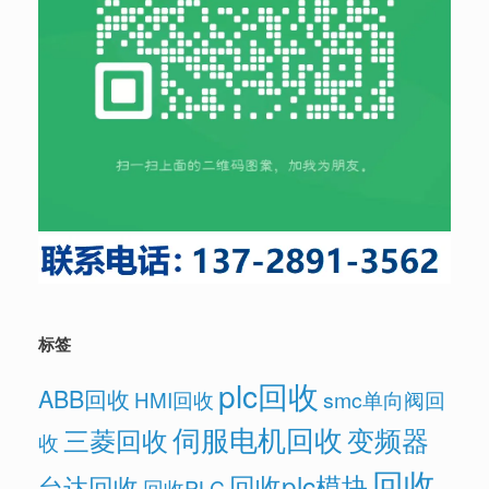
标签
plc回收
ABB回收
HMI回收
smc单向阀回
伺服电机回收
变频器
三菱回收
收
回收
回收plc模块
台达回收
回收PLC