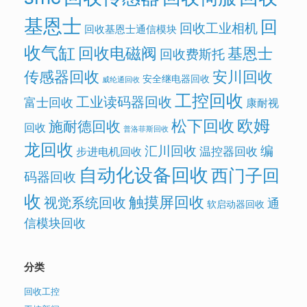
基恩士
回
回收工业相机
回收基恩士通信模块
收气缸
回收电磁阀
基恩士
回收费斯托
传感器回收
安川回收
安全继电器回收
威纶通回收
工控回收
工业读码器回收
富士回收
康耐视
欧姆
松下回收
施耐德回收
回收
普洛菲斯回收
龙回收
汇川回收
编
温控器回收
步进电机回收
自动化设备回收
西门子回
码器回收
收
触摸屏回收
视觉系统回收
通
软启动器回收
信模块回收
分类
回收工控