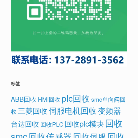
标签
plc回收
ABB回收
HMI回收
smc单向阀回
伺服电机回收
变频器
三菱回收
收
回收
回收plc模块
台达回收
回收PLC
smc
回收传感器
回收
回收伺服