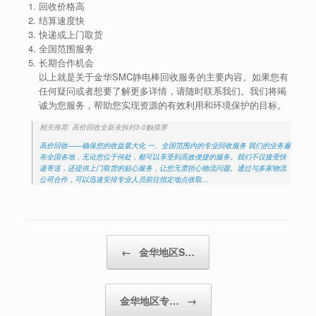
回收价格高
结算速度快
快递或上门取货
全国范围服务
长期合作机会
以上就是关于金华SMC静电棒回收服务的主要内容。如果您有
任何疑问或者想要了解更多详情，请随时联系我们。我们将竭
诚为您服务，帮助您实现资源的有效利用和环境保护的目标。
相关推荐: 高价回收全新未拆封3-0触摸屏
高价回收——确保您的收益最大化 一、全国范围内的专业回收服务 我们的业务遍
布全国各地，无论您位于何处，都可以享受到高效便捷的服务。我们不仅接受快
递寄送，还提供上门取货的贴心服务，让您无需担心物流问题。通过与多家物流
公司合作，可以迅速安排专业人员前往指定地点收取…
Post navigation
←
金华地区S…
金华地区专…
→