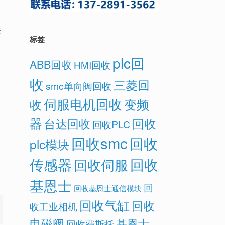
。
变
标签
plc回
ABB回收
HMI回收
收
三菱回
smc单向阀回收
伺服电机回收
变频
收
器
回收
台达回收
回收PLC
回收smc
回收
plc模块
传感器
回收
回收伺服
基恩士
回
回收基恩士通信模块
回收气缸
回收
收工业相机
电磁阀
基恩士
回收费斯托