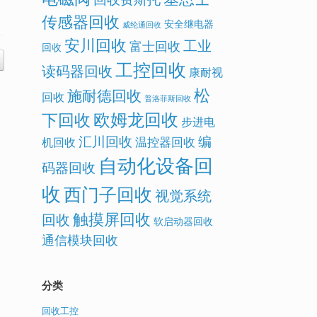
传感器回收
安全继电器
威纶通回收
安川回收
工业
富士回收
回收
工控回收
读码器回收
康耐视
松
施耐德回收
回收
普洛菲斯回收
欧姆龙回收
下回收
步进电
汇川回收
编
温控器回收
机回收
自动化设备回
码器回收
收
西门子回收
视觉系统
触摸屏回收
回收
软启动器回收
通信模块回收
分类
回收工控