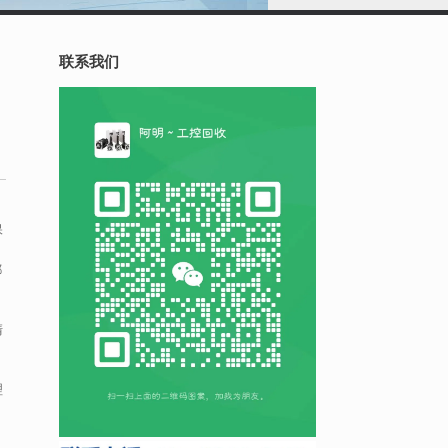
联系我们
保
都
清
理