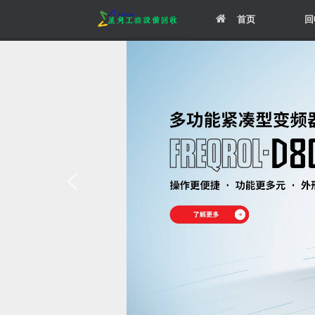
Skip
首页
回
to
content