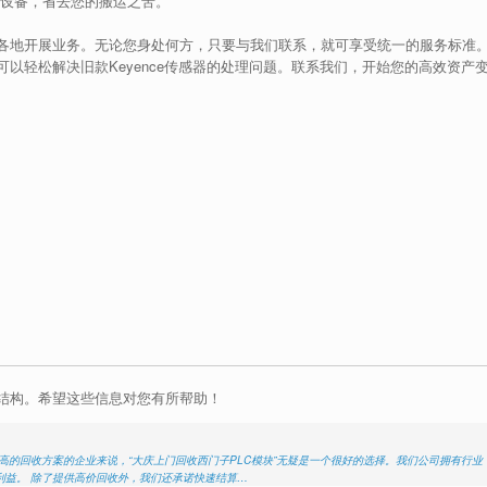
收取设备，省去您的搬运之苦。
各地开展业务。无论您身处何方，只要与我们联系，就可享受统一的服务标准
以轻松解决旧款Keyence传感器的处理问题。联系我们，开始您的高效资产
结构。希望这些信息对您有所帮助！
高的回收方案的企业来说，“大庆上门回收西门子PLC模块”无疑是一个很好的选择。我们公司拥有行业
利益。 除了提供高价回收外，我们还承诺快速结算…