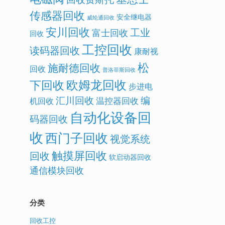
传感器回收
安全继电器
威纶通回收
安川回收
工业
富士回收
回收
工控回收
读码器回收
康耐视
松
施耐德回收
回收
普洛菲斯回收
欧姆龙回收
下回收
步进电
汇川回收
编
温控器回收
机回收
自动化设备回
码器回收
收
西门子回收
视觉系统
触摸屏回收
回收
软启动器回收
通信模块回收
分类
回收工控