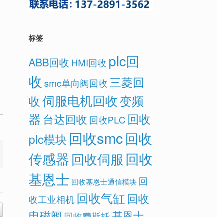
标签
plc回
ABB回收
HMI回收
收
三菱回
smc单向阀回收
伺服电机回收
变频
收
器
回收
台达回收
回收PLC
回收smc
回收
plc模块
传感器
回收
回收伺服
基恩士
回
回收基恩士通信模块
回收气缸
回收
收工业相机
电磁阀
基恩士
回收费斯托