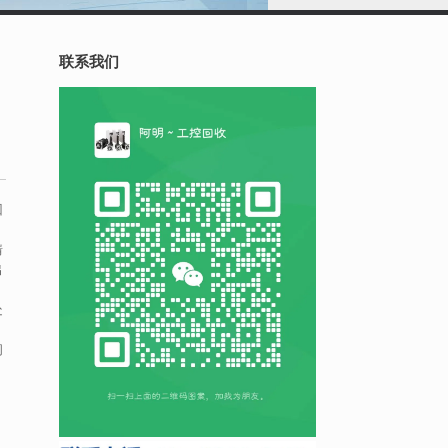
联系我们
回
情
出
处
间
，