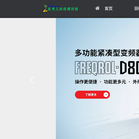
Skip
首页
回
to
content