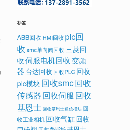
标签
plc回
ABB回收
HMI回收
在
收
三菱回
smc单向阀回收
伺服电机回收
变频
收
器
回收
台达回收
回收PLC
则
回收smc
回收
plc模块
传感器
回收
回收伺服
基恩士
回
回收基恩士通信模块
回收气缸
回收
收工业相机
电磁阀
基恩士
回收费斯托