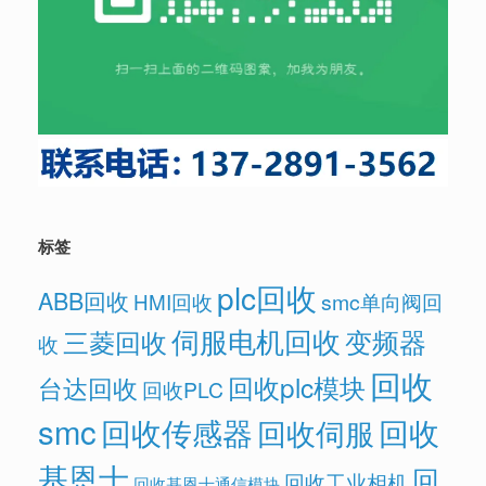
标签
plc回收
ABB回收
HMI回收
smc单向阀回
伺服电机回收
变频器
三菱回收
收
回收
回收plc模块
台达回收
回收PLC
smc
回收传感器
回收
回收伺服
基恩士
回
回收工业相机
回收基恩士通信模块