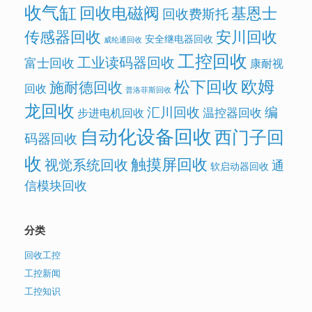
收气缸
回收电磁阀
基恩士
回收费斯托
传感器回收
安川回收
安全继电器回收
威纶通回收
工控回收
工业读码器回收
富士回收
康耐视
欧姆
松下回收
施耐德回收
回收
普洛菲斯回收
龙回收
汇川回收
编
温控器回收
步进电机回收
自动化设备回收
西门子回
码器回收
收
触摸屏回收
视觉系统回收
通
软启动器回收
信模块回收
分类
回收工控
工控新闻
工控知识