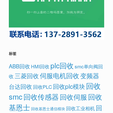
标签
plc回收
ABB回收
HMI回收
smc单向阀回
伺服电机回收
变频器
三菱回收
收
回收
回收plc模块
台达回收
回收PLC
smc
回收传感器
回收
回收伺服
基恩士
回
回收工业相机
回收基恩士通信模块