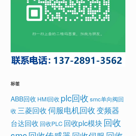
标签
plc回收
ABB回收
HMI回收
smc单向阀回
伺服电机回收
变频器
三菱回收
收
回收
回收plc模块
台达回收
回收PLC
smc
回收传感器
回收
回收伺服