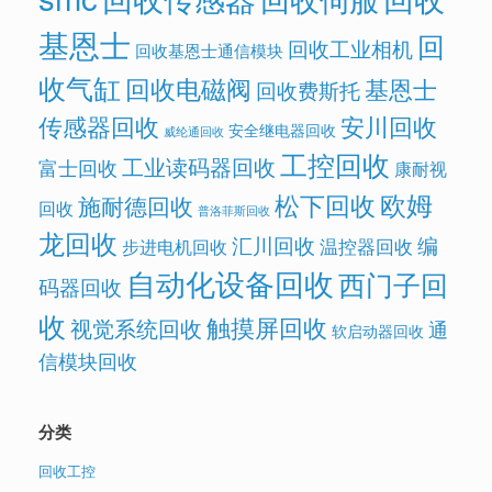
基恩士
回
回收工业相机
回收基恩士通信模块
收气缸
回收电磁阀
基恩士
回收费斯托
传感器回收
安川回收
安全继电器回收
威纶通回收
工控回收
工业读码器回收
富士回收
康耐视
欧姆
松下回收
施耐德回收
回收
普洛菲斯回收
龙回收
汇川回收
编
温控器回收
步进电机回收
自动化设备回收
西门子回
码器回收
收
触摸屏回收
视觉系统回收
通
软启动器回收
信模块回收
分类
回收工控