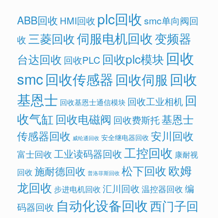
plc回收
ABB回收
HMI回收
smc单向阀回
伺服电机回收
变频器
三菱回收
收
回收
回收plc模块
台达回收
回收PLC
smc
回收传感器
回收
回收伺服
基恩士
回
回收工业相机
回收基恩士通信模块
收气缸
回收电磁阀
基恩士
回收费斯托
传感器回收
安川回收
安全继电器回收
威纶通回收
工控回收
工业读码器回收
富士回收
康耐视
欧姆
松下回收
施耐德回收
回收
普洛菲斯回收
龙回收
汇川回收
编
温控器回收
步进电机回收
自动化设备回收
西门子回
码器回收