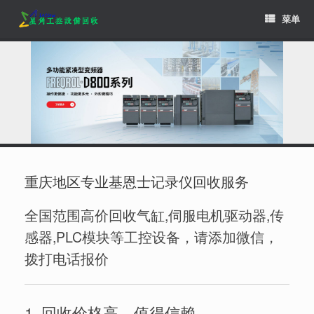
Skip
菜单
to
content
重庆地区专业基恩士记录仪回收服务
全国范围高价回收气缸,伺服电机驱动器,传
感器,PLC模块等工控设备，请添加微信，
拨打电话报价
1. 回收价格高，值得信赖