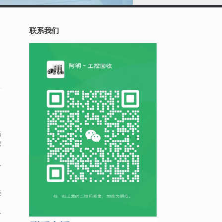
联系我们
高
我
以
能
多