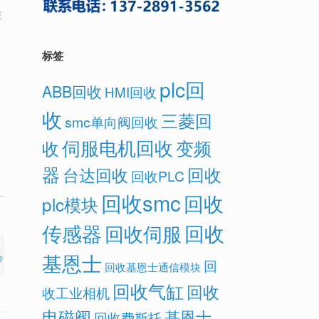
获
标签
plc回
ABB回收
HMI回收
收
三菱回
smc单向阀回收
伺服电机回收
变频
收
器
回收
台达回收
回收PLC
回收smc
回收
plc模块
传感器
回收
回收伺服
基恩士
的
回
回收基恩士通信模块
回收气缸
回收
收工业相机
电磁阀
基恩士
回收费斯托