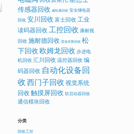
传感器回收
安全继电器
威纶通回收
安川回收
工业
富士回收
回收
工控回收
读码器回收
康耐视
松
施耐德回收
回收
普洛菲斯回收
欧姆龙回收
下回收
步进电
汇川回收
编
温控器回收
机回收
自动化设备回
码器回收
收
西门子回收
视觉系统
触摸屏回收
回收
软启动器回收
通信模块回收
分类
回收工控