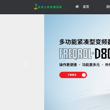
Skip
首页
回
to
content