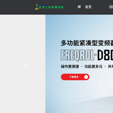
Skip
首页
回
to
content