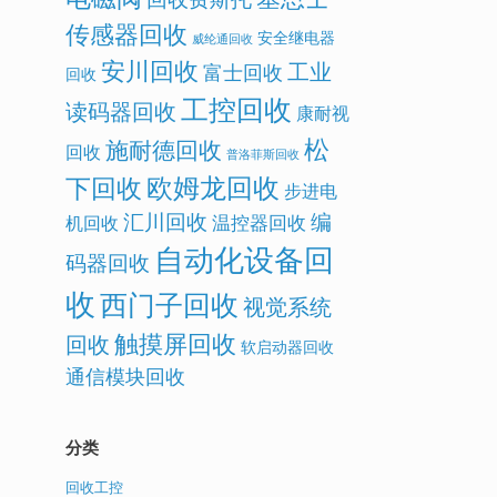
传感器回收
安全继电器
威纶通回收
安川回收
工业
富士回收
回收
工控回收
读码器回收
康耐视
松
施耐德回收
回收
普洛菲斯回收
欧姆龙回收
下回收
步进电
汇川回收
编
温控器回收
机回收
自动化设备回
码器回收
收
西门子回收
视觉系统
触摸屏回收
回收
软启动器回收
通信模块回收
分类
回收工控