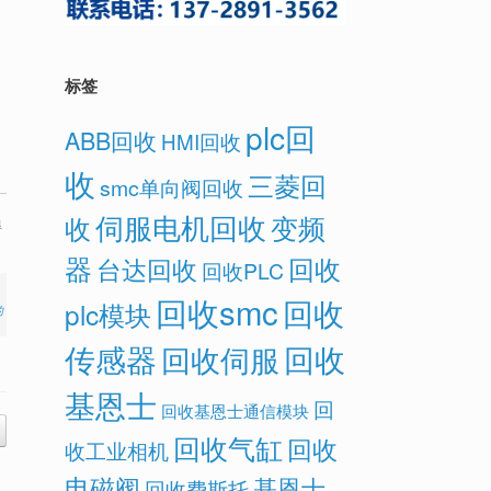
标签
plc回
ABB回收
HMI回收
收
三菱回
smc单向阀回收
伺服电机回收
变频
收
得
器
回收
台达回收
回收PLC
回收smc
回收
plc模块
的
传感器
回收
回收伺服
基恩士
回
回收基恩士通信模块
回收气缸
回收
收工业相机
电磁阀
基恩士
回收费斯托